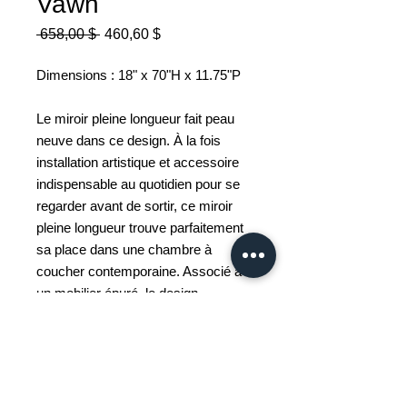
Vawn
Prix
Prix
 658,00 $ 
460,60 $
original
promotionnel
Dimensions : 18" x 70"H x 11.75"P
Le miroir pleine longueur fait peau
neuve dans ce design. À la fois
installation artistique et accessoire
indispensable au quotidien pour se
regarder avant de sortir, ce miroir
pleine longueur trouve parfaitement
sa place dans une chambre à
coucher contemporaine. Associé à
un mobilier épuré, le design
captivant de ce miroir sur pied peut
s'exprimer pleinement.
Fer, finition noire mate
Base en terrazzo, finition
mouchetée blanche