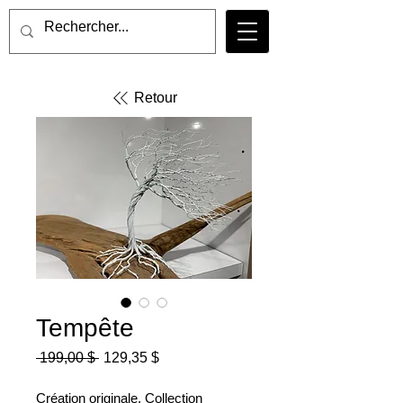
Retour
Tempête
Prix
Prix
 199,00 $ 
129,35 $
original
promotionnel
Création originale, Collection