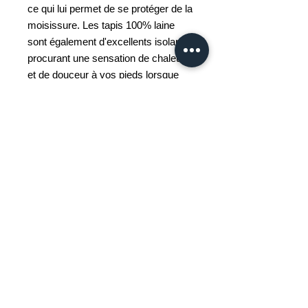
ce qui lui permet de se protéger de la
moisissure. Les tapis 100% laine
sont également d'excellents isolants,
procurant une sensation de chaleur
et de douceur à vos pieds lorsque
vous sortez du lit le matin. Enfin, la
laine est extrêmement durable, ce
qui permet à ce tapis de rester épais
et doux pendant de nombreuses
années.
(FAI)
Artiste