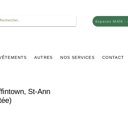
Espaces MAÏK -
VÊTEMENTS
AUTRES
NOS SERVICES
CONTACT
ffintown, St-Ann
tée)