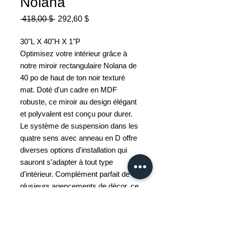
Nolana
Prix
Prix
 418,00 $ 
292,60 $
original
promotionnel
30"L X 40"H X 1"P
Optimisez votre intérieur grâce à
notre miroir rectangulaire Nolana de
40 po de haut de ton noir texturé
mat. Doté d'un cadre en MDF
robuste, ce miroir au design élégant
et polyvalent est conçu pour durer.
Le système de suspension dans les
quatre sens avec anneau en D offre
diverses options d'installation qui
sauront s'adapter à tout type
d'intérieur. Complément parfait de
plusieurs agencements de décor, ce
miroir de choix rehaussera
l'esthétique de votre espace. Grâce
à son design remarquable et sa