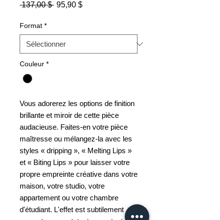
Prix
Prix
 137,00 $ 
95,90 $
original
promotionnel
Format
*
Couleur
*
Vous adorerez les options de finition
brillante et miroir de cette pièce
audacieuse. Faites-en votre pièce
maîtresse ou mélangez-la avec les
styles « dripping », « Melting Lips »
et « Biting Lips » pour laisser votre
propre empreinte créative dans votre
maison, votre studio, votre
appartement ou votre chambre
d'étudiant. L'effet est subtilement