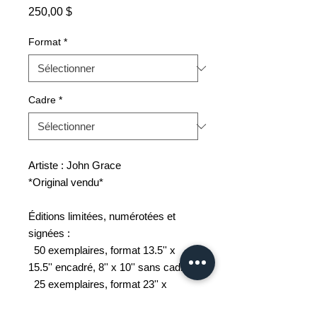
Prix
250,00 $
Format
*
Cadre
*
Artiste : John Grace
*Original vendu*
Éditions limitées, numérotées et
signées :
50 exemplaires, format 13.5'' x
15.5'' encadré, 8'' x 10'' sans cadre;
25 exemplaires, format 23'' x
27'' encadré, 16'' x 20'' sans cadre.