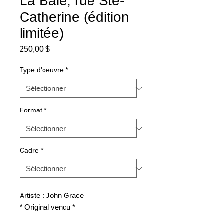
La Baie, rue Ste-
Catherine (édition
limitée)
Prix
250,00 $
Type d'oeuvre
*
Format
*
Cadre
*
Artiste : John Grace
* Original vendu *