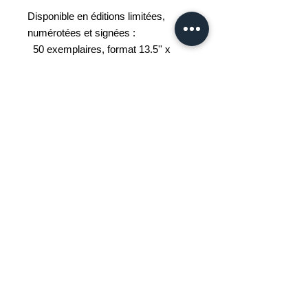
Disponible en éditions limitées,
numérotées et signées :
50 exemplaires, format 13.5'' x
15.5'' encadré, 8'' x 10'' sans cadre;
25 exemplaires, format 23'' x
27'' encadré, 16'' x 20'' sans cadre.
Dessinateur urbain ( sketcher), John
Grace travaille in situ et décrit le
monde qui l'entoure, un croquis à la
fois. Ses oeuvres représentent
Griffintown et ses environs, ou les
emblèmes de Montréal.
Nous ne collectons pas vos données
personnelles autres que les cookies
strictement nécessaires au bon