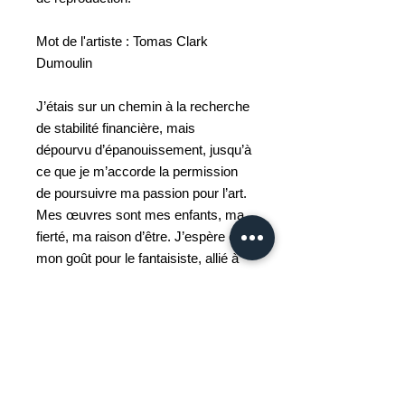
Mot de l'artiste : Tomas Clark
Dumoulin
J’étais sur un chemin à la recherche
de stabilité financière, mais
dépourvu d’épanouissement, jusqu’à
ce que je m’accorde la permission
de poursuivre ma passion pour l’art.
Mes œuvres sont mes enfants, ma
fierté, ma raison d’être. J’espère que
mon goût pour le fantaisiste, allié à
ma quête technique de la maîtrise,
saura éveiller votre curiosité et
illuminer votre journée un instant, ou
votre foyer pour toute une vie.
L’aquarelle est un médium qu’il faut
apprivoiser, non pas apprendre. Tout