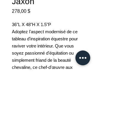
Jaxon
Prix
278,00 $
36"L X 48"H X 1.5"P
Adoptez l'aspect modernisé de ce
tableau d'inspiration équestre pour
raviver votre intérieur. Que vous
soyez passionné d'équitation ou
simplement friand de la beauté
chevaline, ce chef-d'œuvre aux
teintes naturelles joue
astucieusement la note des textures
et des ombres pour produire un effet
visuel étonnant adapté à tout espace
contemporain ou transitionnel.