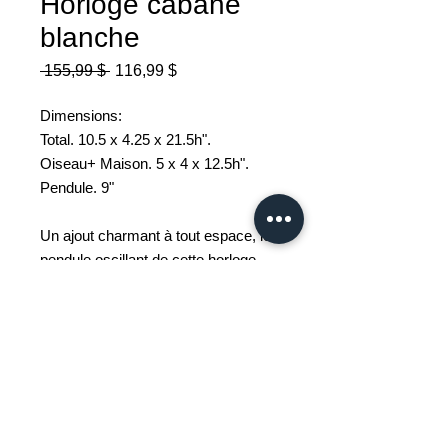
Horloge cabane
blanche
Prix
Prix
 155,99 $ 
116,99 $
original
promotionnel
Dimensions:
Total. 10.5 x 4.25 x 21.5h".
Oiseau+ Maison. 5 x 4 x 12.5h".
Pendule. 9"
Un ajout charmant à tout espace, le
pendule oscillant de cette horloge
bouge au rythme du bec et de la
queue de l'oiseau. Le pendule peut
être retiré pour utiliser l'horloge sur
une table ou une étagère. Métal et
plastique.