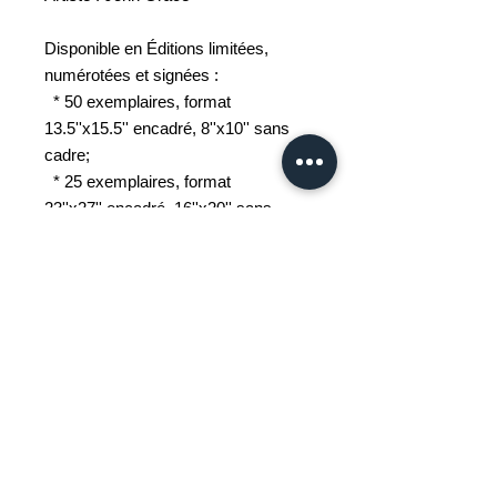
Disponible en Éditions limitées,
numérotées et signées :
* 50 exemplaires, format
13.5''x15.5'' encadré, 8''x10'' sans
cadre;
* 25 exemplaires, format
23''x27'' encadré, 16''x20'' sans
cadre.
Dessinateur urbain ( sketcher), John
Grace travaille in situ et décrit le
monde qui l'entoure, un croquis à la
fois. Ses oeuvres représentent
Griffintown et ses environs, ou les
emblèmes de Montréal.
Artiste