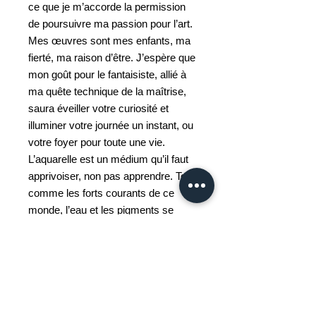
ce que je m’accorde la permission
de poursuivre ma passion pour l’art.
Mes œuvres sont mes enfants, ma
fierté, ma raison d’être. J’espère que
mon goût pour le fantaisiste, allié à
ma quête technique de la maîtrise,
saura éveiller votre curiosité et
illuminer votre journée un instant, ou
votre foyer pour toute une vie.
L’aquarelle est un médium qu’il faut
apprivoiser, non pas apprendre. Tout
comme les forts courants de ce
monde, l’eau et les pigments se
rebelleront si l’on ne sait pas danser
avec eux. C’est ce qui rend
l’aquarelle si exigeante sur le plan
technique, tout en lui conférant un
charme unique, rendant sa maîtrise
d’autant plus gratifiante.