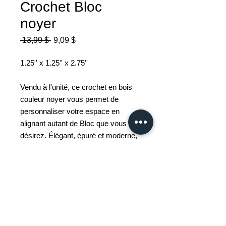
Crochet Bloc
noyer
Prix
Prix
 13,99 $ 
9,09 $
original
promotionnel
1.25'' x 1.25'' x 2.75''
Vendu à l'unité, ce crochet en bois
couleur noyer vous permet de
personnaliser votre espace en
alignant autant de Bloc que vous le
désirez. Élégant, épuré et moderne,
il est idéal pour accrocher des
manteaux, des serviettes ou
d'autres accessoires, dans n'importe
quelle pièce.
Facile à installer, comprend tout le
matériel de montage nécessaire.