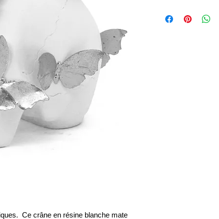
liques. Ce crâne en résine blanche mate