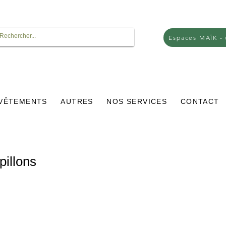
Espaces MAÏK -
VÊTEMENTS
AUTRES
NOS SERVICES
CONTACT
pillons
ix
omotionnel