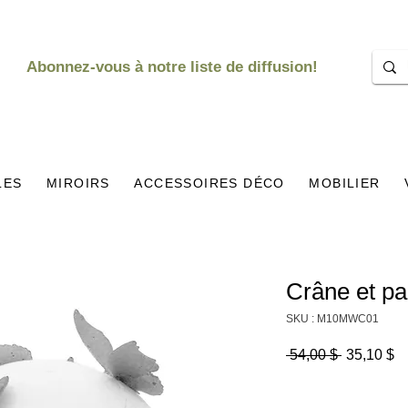
Abonnez-vous à notre liste de diffusion!
LES
MIROIRS
ACCESSOIRES DÉCO
MOBILIER
Crâne et pa
SKU : M10MWC01
Prix
Pr
 54,00 $ 
35,10 $
original
pr