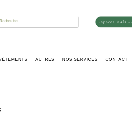
Espaces MAÏK -
VÊTEMENTS
AUTRES
NOS SERVICES
CONTACT
Prix
$
promotionnel