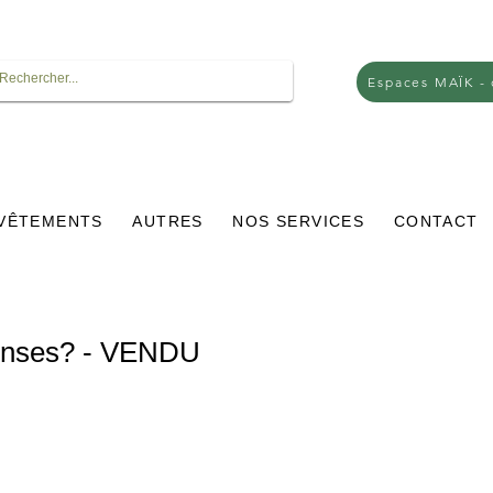
Espaces MAÏK -
VÊTEMENTS
AUTRES
NOS SERVICES
CONTACT
penses? - VENDU