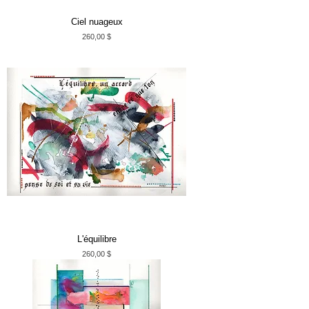
Ciel nuageux
Prix
260,00 $
L'équilibre
Prix
260,00 $