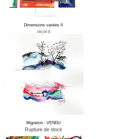
Dimensions variées II
Prix
160,00 $
Migration - VENDU
Rupture de stock